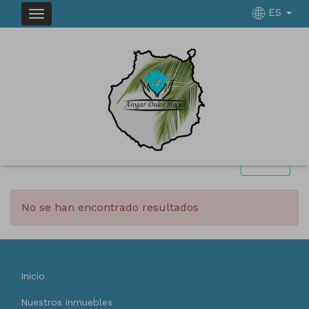
ES
INMUEBLES EN ALQUILER EN
Ordenar
Filtrar
0 inmuebles en total
12
Mostrar resultados
No se han encontrado resultados
Inicio
Nuestros inmuebles