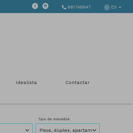
661748947
ES
Idealista
Contactar
Tipo de inmueble
Pisos, dúplex, apartamentos, áticos