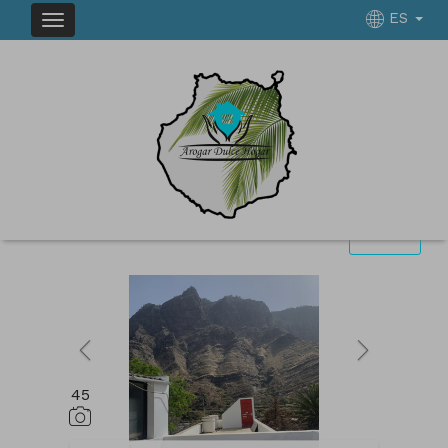
ES
INMUEBLES EN VENTA EN AGAETE
Ordenar
Filtrar
1 inmuebles en total
12
Mostrar resultados
45