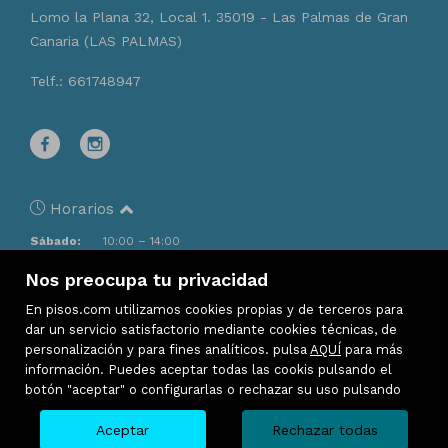
Lomo la Plana 32, Local 1. 35019 - Las Palmas de Gran
Canaria (LAS PALMAS)
Telf.: 661748947
Horarios
Sábado:
10:00 – 14:00
Domingo:
Cerrado
Nos preocupa tu privacidad
Lunes:
10:00 – 14:30, 16:30 – 20:00
Martes:
10:00 – 14:30, 16:30 – 20:00
En pisos.com utilizamos cookies propias y de terceros para
Miércoles:
10:00 – 14:30, 16:30 – 20:00
dar un servicio satisfactorio mediante cookies técnicas, de
Jueves:
10:00 – 14:30, 16:30 – 20:00
personalización y para fines analíticos. pulsa
AQUÍ
para más
Viernes:
10:00 – 14:30, 16:30 – 20:00
información. Puedes aceptar todas las cookis pulsando el
botón "aceptar" o configurarlas o rechazar su uso pulsando
Aceptar
Rechazar todas