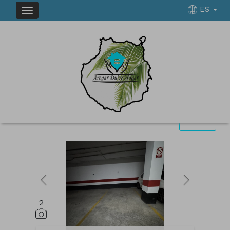
ES
INMUEBLES EN VENTA EN TEROR
Ordenar
Filtrar
1 inmuebles en total
12
Mostrar resultados
2