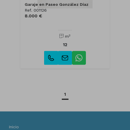
Garaje en Paseo González Díaz
Ref. 001126
8.000 €
2
m
12
1
Inicio